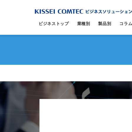
コ
ナ
ン
ビ
テ
ゲ
ビジネストップ
業種別
製品別
コラ
ン
ー
ツ
シ
に
ョ
移
ン
動
に
移
動