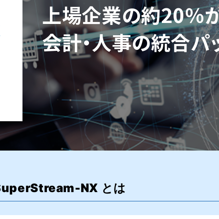
上場企業の約20％
会計・人事の統合パ
SuperStream-NX とは