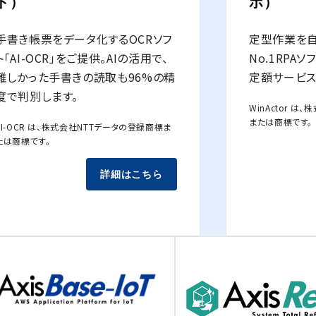
ド）
ボ）
手書き帳票をデータ化するOCRソフ
定型作業を
ト「AI-OCR」をご提供。AIの活用で、
No.1RPAソ
難しかった手書きの読取も96%の精
定額サービス
度で判別します。
WinActor 
または商標です。
AI-OCR は、株式会社NTTデータの登録商標ま
たは商標です。
詳細はこちら