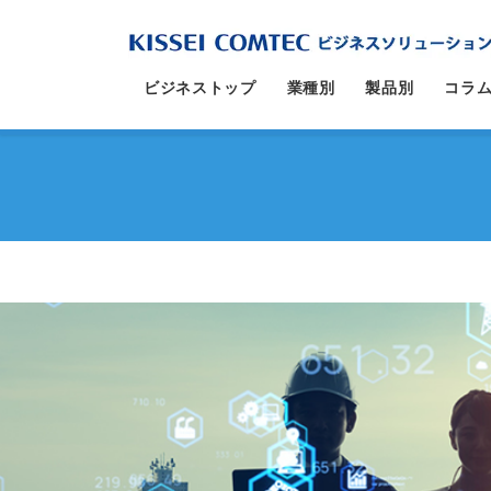
コ
ナ
ン
ビ
テ
ゲ
ビジネストップ
業種別
製品別
コラ
ン
ー
ツ
シ
に
ョ
移
ン
動
に
移
動